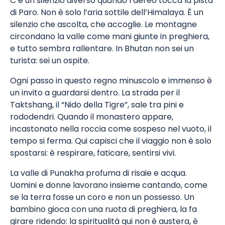
C’è un silenzio diverso quando l’aereo tocca la pista
di Paro. Non è solo l’aria sottile dell’Himalaya. È un
silenzio che ascolta, che accoglie. Le montagne
circondano la valle come mani giunte in preghiera,
e tutto sembra rallentare. In Bhutan non sei un
turista: sei un ospite.
Ogni passo in questo regno minuscolo e immenso è
un invito a guardarsi dentro. La strada per il
Taktshang, il “Nido della Tigre”, sale tra pini e
rododendri. Quando il monastero appare,
incastonato nella roccia come sospeso nel vuoto, il
tempo si ferma. Qui capisci che il viaggio non è solo
spostarsi: è respirare, faticare, sentirsi vivi.
La valle di Punakha profuma di risaie e acqua.
Uomini e donne lavorano insieme cantando, come
se la terra fosse un coro e non un possesso. Un
bambino gioca con una ruota di preghiera, la fa
girare ridendo: la spiritualità qui non è austera, è