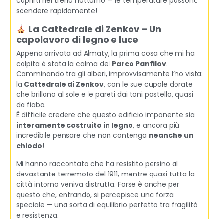
coprirti nel treno notturno — le temperature possono
scendere rapidamente!
La Cattedrale di Zenkov – Un
capolavoro di legno e luce
Appena arrivata ad Almaty, la prima cosa che mi ha
colpita è stata la calma del
Parco Panfilov
.
Camminando tra gli alberi, improvvisamente l’ho vista:
la
Cattedrale di Zenkov
, con le sue cupole dorate
che brillano al sole e le pareti dai toni pastello, quasi
da fiaba.
È difficile credere che questo edificio imponente sia
interamente costruito in legno
, e ancora più
incredibile pensare che non contenga
neanche un
chiodo
!
Mi hanno raccontato che ha resistito persino al
devastante terremoto del 1911, mentre quasi tutta la
città intorno veniva distrutta. Forse è anche per
questo che, entrando, si percepisce una forza
speciale — una sorta di equilibrio perfetto tra fragilità
e resistenza.