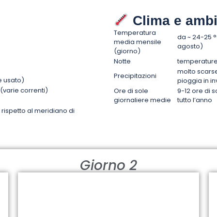
Clima e ambi
Temperatura
da ~ 24-25 °
media mensile
agosto)
(giorno)
Notte
temperature 
molto scarse
Precipitazioni
 usato)
pioggia in i
varie correnti)
Ore di sole
9-12 ore di s
giornaliere medie
tutto l’anno
rispetto al meridiano di
Giorno 2