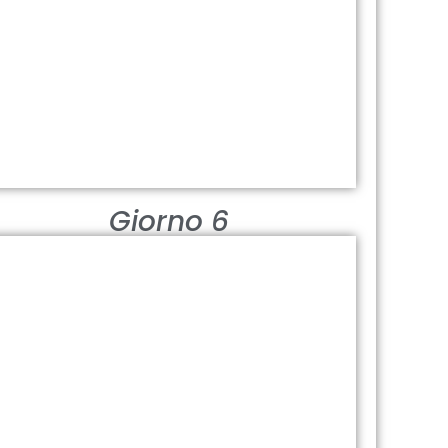
WADI BANI KHALID
Un oasi di acqua e vita
Visualizza
Giorno 6
NAKHAL
Fortezza e sorgenti termali
Visualizza