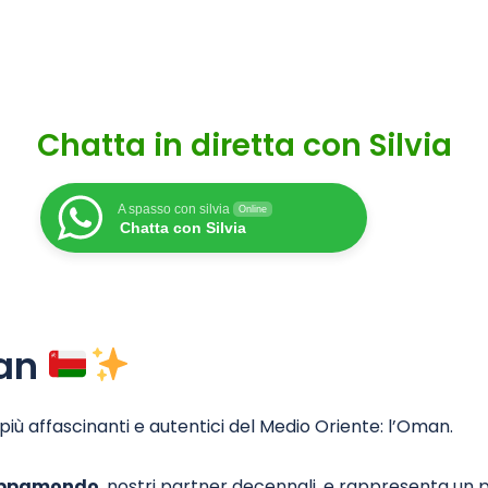
Chatta in diretta con Silvia
A spasso con silvia
Online
Chatta con Silvia
man
più affascinanti e autentici del Medio Oriente: l’Oman.
ppamondo
, nostri partner decennali, e rappresenta un 