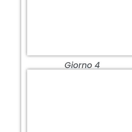
Muscat, "il porto nascosto". Tradizione,
eleganza e scorci inaspettati
Visualizza
Giorno 4
FORTE DI BAHLA
Un tuffo nel passato
Visualizza