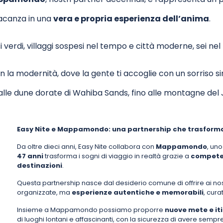
acanza in una
vera e propria esperienza dell’anima
.
si verdi, villaggi sospesi nel tempo e città moderne, sei nel
 la modernità, dove la gente ti accoglie con un sorriso s
 alle dune dorate di Wahiba Sands, fino alle montagne del
Easy Nite e Mappamondo: una partnership che trasforma 
Da oltre dieci anni, Easy Nite collabora con
Mappamondo
, uno
47 anni
trasforma i sogni di viaggio in realtà grazie a
competen
destinazioni
.
Questa partnership nasce dal desiderio comune di offrire ai n
organizzate, ma
esperienze autentiche e memorabili
, cura
Insieme a Mappamondo possiamo proporre
nuove mete e iti
di luoghi lontani e affascinanti, con la sicurezza di avere sem