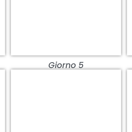
BIMAH SINKHOLE
il cratere dalle acque di smeraldo
Visualizza
Giorno 5
NIZWA
il cuore pulsante dell’Oman
Visualizza