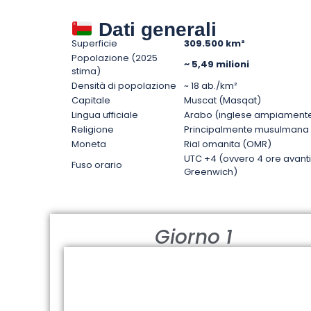
Dati generali
Superficie
309.500 km²
Popolazione (2025
~ 5,49 milioni
stima)
Densità di popolazione
~ 18 ab./km²
Capitale
Muscat (Masqat)
Lingua ufficiale
Arabo (inglese ampiamente
Religione
Principalmente musulmana (
Moneta
Rial omanita (OMR)
UTC +4 (ovvero 4 ore avanti 
Fuso orario
Greenwich)
Giorno 1
MUSCAT