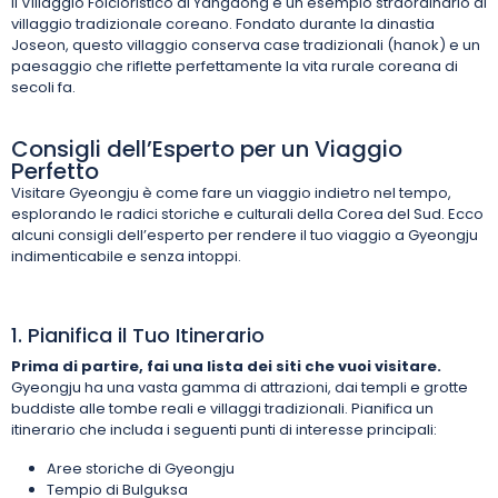
Il Villaggio Folcloristico di Yangdong è un esempio straordinario di
villaggio tradizionale coreano. Fondato durante la dinastia
Joseon, questo villaggio conserva case tradizionali (hanok) e un
paesaggio che riflette perfettamente la vita rurale coreana di
secoli fa.
Consigli dell’Esperto per un Viaggio
Perfetto
Visitare Gyeongju è come fare un viaggio indietro nel tempo,
esplorando le radici storiche e culturali della Corea del Sud. Ecco
alcuni consigli dell’esperto per rendere il tuo viaggio a Gyeongju
indimenticabile e senza intoppi.
1. Pianifica il Tuo Itinerario
Prima di partire, fai una lista dei siti che vuoi visitare.
Gyeongju ha una vasta gamma di attrazioni, dai templi e grotte
buddiste alle tombe reali e villaggi tradizionali. Pianifica un
itinerario che includa i seguenti punti di interesse principali:
Aree storiche di Gyeongju
Tempio di Bulguksa