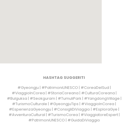
HASHTAG SUGGERITI
#Gyeongju | #PatrimoniUNESCO | #CoreaDelSud |
#ViaggioInCorea | #StoriaCoreana | #CulturaCoreana |
#Bulguksa | #Seokguram | #TumuliPark | #YangdongVillage |
#TurismoCulturale | #GyeongjuTips | #ViaggioInCorea |
#EsperienzaGyeongju | #ConsigliDiViaggio | #EsploraGye |
#AvventuraCultural | #TurismoCorea | #ViaggiatoreEspert |
#PatrimoniUNESCO | #GuidaDiViaggio