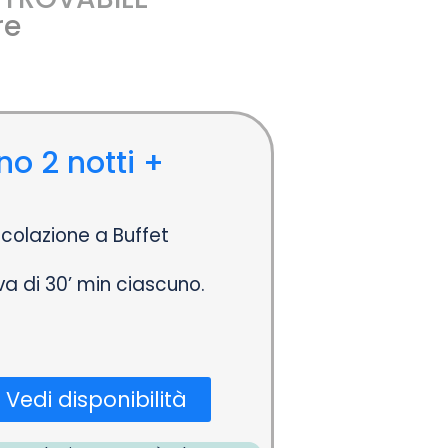
re
no 2 notti +
colazione a Buffet
a di 30’ min ciascuno.
Vedi disponibilità