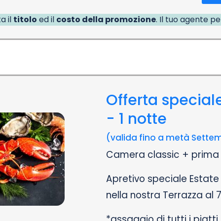
a il
titolo
ed il
costo della promozione
. Il tuo agente p
Offerta speciale
- 1 notte
(valida fino a metà Sette
Camera classic + prima 
Apretivo speciale Estate 
nella nostra Terrazza al 
*assaggio di tutti i piatt