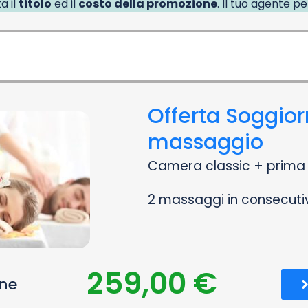
a il
titolo
ed il
costo della promozione
. Il tuo agente p
Offerta Soggior
massaggio
Camera classic + prima 
2 massaggi in consecutiv
259,00 €
one