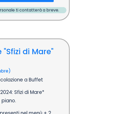
ersonale ti contatterà a breve.
 "Sfizi di Mare"
mbre)
colazione a Buffet
2024: Sfizi di Mare*
7 piano.
i presenti nel menù + 2