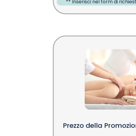
** Inserisci nel form di richiest
Prezzo della Promozi