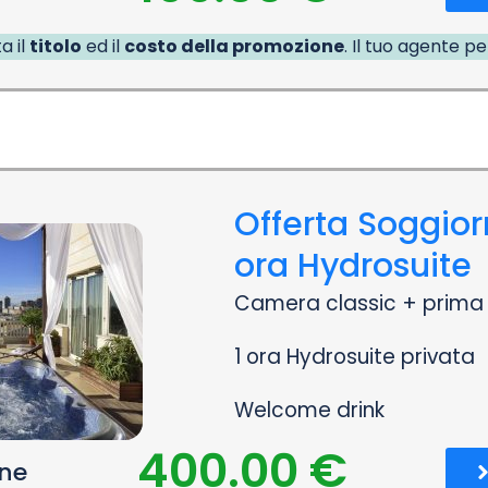
a il
titolo
ed il
costo della promozione
. Il tuo agente p
Offerta Soggiorn
ora Hydrosuite
Camera classic + prima 
1 ora Hydrosuite privata
Welcome drink
400.00 €
one