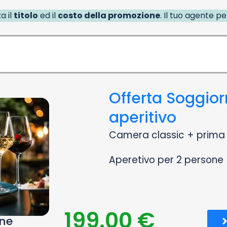
a il
titolo
ed il
costo della promozione
. Il tuo agente p
Offerta Soggior
aperitivo
Camera classic + prima 
Aperetivo per 2 persone
199.00 €
one