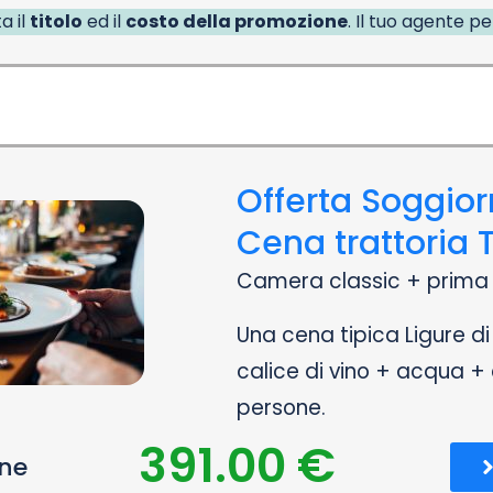
a il
titolo
ed il
costo della promozione
. Il tuo agente p
Offerta Soggior
Cena trattoria 
Camera classic + prima 
Una cena tipica Ligure di
calice di vino + acqua + 
persone.
391.00 €
one