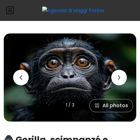
‹
›
1 / 3
All photos
Gorilla, scimpanzé e