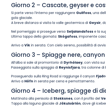
Giorno 2 – Cascate, geyser e co
Si parte verso l’interno per raggiungere
Gullfoss
, una del
gola glaciale.
A breve distanza si visita la valle geotermica di
Geysir
, d
Nel pomeriggio si prosegue verso
Seljalandsfoss
e la su
Ultima tappa della giornata:
Skógafoss
, imponente casc
Arrivo a
Vík
in serata. Con cielo sereno, possibilità di avvist
Giorno 3 – Spiagge nere, canyon 
All’alba si sale al promontorio di
Dyrhólaey
, con vista sui
Passeggiata sulla spiaggia di
Reynisfjara
, tra colonne d
Proseguendo sulla Ring Road si raggiunge il canyon
Fjaðr
Arrivo a
Höfn
in serata per cena e pernottamento.
Giorno 4 – Iceberg, spiagge di d
Mattinata alla penisola di
Stokksnes
, con il profilo del
Ve
Tappa alla laguna glaciale di
Jökulsárlón
, dove gli iceb