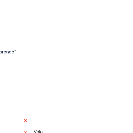
mprende”
Volo