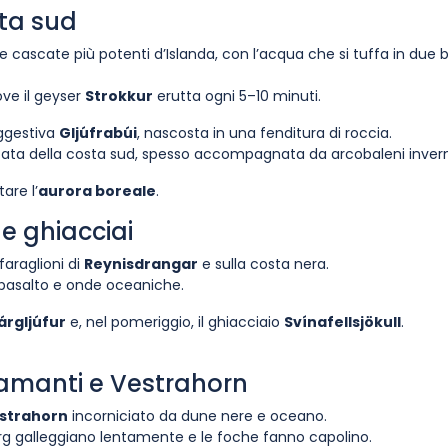
sta sud
le cascate più potenti d’Islanda, con l’acqua che si tuffa in due b
ove il geyser
Strokkur
erutta ogni 5–10 minuti.
ggestiva
Gljúfrabúi
, nascosta in una fenditura di roccia.
ata della costa sud, spesso accompagnata da arcobaleni invern
are l’
aurora boreale
.
e ghiacciai
 faraglioni di
Reynisdrangar
e sulla costa nera.
i basalto e onde oceaniche.
árgljúfur
e, nel pomeriggio, il ghiacciaio
Svínafellsjökull
.
iamanti e Vestrahorn
strahorn
incorniciato da dune nere e oceano.
erg galleggiano lentamente e le foche fanno capolino.