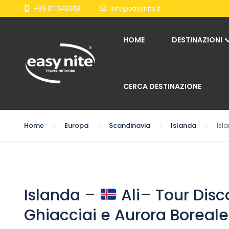
+39 011 543953
info@easynite.it
HOME
DESTINAZIONI
CERCA DESTINAZIONE
Home
Europa
Scandinavia
Islanda
Isl
Islanda –
Ali– Tour Disc
Ghiacciai e Aurora Boreal