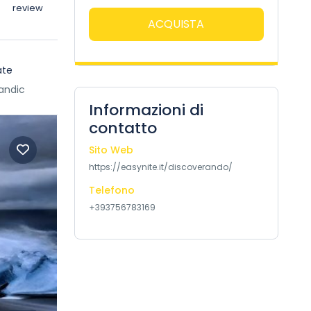
review
ACQUISTA
ate
landic
Informazioni di
contatto
Sito Web
https://easynite.it/discoverando/
Telefono
+393756783169