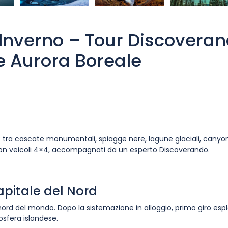
’Inverno – Tour Discovera
e Aurora Boreale
e: tra cascate monumentali, spiagge nere, lagune glaciali, canyon
 con veicoli 4×4, accompagnati da un esperto Discoverando.
capitale del Nord
a nord del mondo. Dopo la sistemazione in alloggio, primo giro espl
osfera islandese.