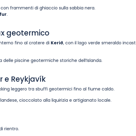
, con frammenti di ghiaccio sulla sabbia nera.
fur
.
lax geotermico
interno fino al cratere di
Kerið
, con il lago verde smeraldo incas
a delle piscine geotermiche storiche dell’Islanda.
r e Reykjavík
ekking leggero tra sbuffi geotermici fino al fiume caldo.
landese, cioccolato alla liquirizia e artigianato locale.
i rientro.