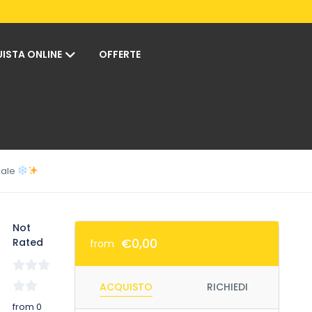
ISTA ONLINE
OFFERTE
eale
Not
€0,00
Rated
from
ACQUISTO
RICHIEDI
from 0