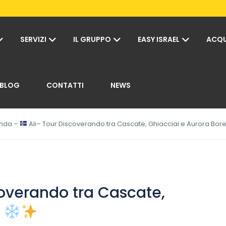
SERVIZI
IL GRUPPO
EASY ISRAEL
ACQU
BLOG
CONTATTI
NEWS
anda –
Ali– Tour Discoverando tra Cascate, Ghiacciai e Aurora Bor
overando tra Cascate,
e