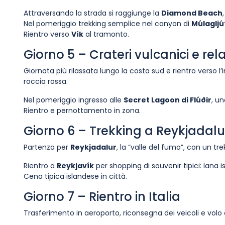
Attraversando la strada si raggiunge la
Diamond Beach
Nel pomeriggio trekking semplice nel canyon di
Múlagljú
Rientro verso
Vík
al tramonto.
Giorno 5 – Crateri vulcanici e re
Giornata più rilassata lungo la costa sud e rientro verso l’
roccia rossa.
Nel pomeriggio ingresso alle
Secret Lagoon di Flúðir
, un
Rientro e pernottamento in zona.
Giorno 6 – Trekking a Reykjadalu
Partenza per
Reykjadalur
, la “valle del fumo”, con un tr
Rientro a
Reykjavík
per shopping di souvenir tipici: lana is
Cena tipica islandese in città.
Giorno 7 – Rientro in Italia
Trasferimento in aeroporto, riconsegna dei veicoli e volo d