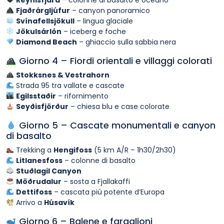
Reynisfjara
– colonne di basalto e oceano
Fjaðrárgljúfur
– canyon panoramico
Svínafellsjökull
– lingua glaciale
Jökulsárlón
– iceberg e foche
Diamond Beach
– ghiaccio sulla sabbia nera
Giorno 4 – Fiordi orientali e villaggi colorati
Stokksnes & Vestrahorn
Strada 95 tra vallate e cascate
Egilsstaðir
– rifornimento
Seyðisfjörður
– chiesa blu e case colorate
Giorno 5 – Cascate monumentali e canyon
di basalto
Trekking a
Hengifoss
(5 km A/R – 1h30/2h30)
Litlanesfoss
– colonne di basalto
Stuðlagil Canyon
Möðrudalur
– sosta a Fjallakaffi
Dettifoss
– cascata più potente d’Europa
Arrivo a
Húsavík
Giorno 6 – Balene e faraglioni