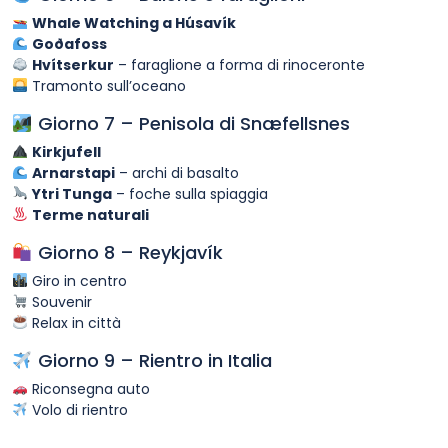
Whale Watching a Húsavík
Goðafoss
Hvítserkur
– faraglione a forma di rinoceronte
Tramonto sull’oceano
Giorno 7 – Penisola di Snæfellsnes
Kirkjufell
Arnarstapi
– archi di basalto
Ytri Tunga
– foche sulla spiaggia
Terme naturali
Giorno 8 – Reykjavík
Giro in centro
Souvenir
Relax in città
Giorno 9 – Rientro in Italia
Riconsegna auto
Volo di rientro