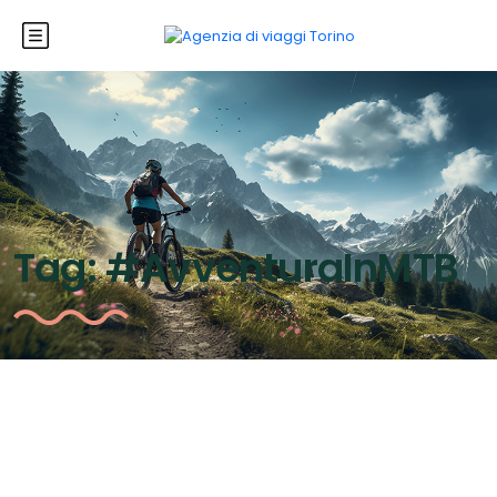
Tag:
#AvventuraInMTB