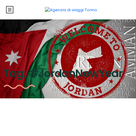
Tag:
#JordanNewYear