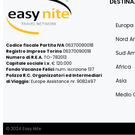
DESTINA
Europa
Nord A
Codice fiscale Partita IVA
06370090018
Registro Imprese Torino
06370090018
Sud Am
Numero di R.E.A.
TO-782013
Capitale sociale i.v.
€ 120.000
Africa
Fondo Vacanze Felici
num. iscrizione 137
Polizza R.C. Organizzatori ed Intermediari
Asia
di Viaggio:
Europe Assistance nr. 9082497
Medio 
© 2024 Easy Nite