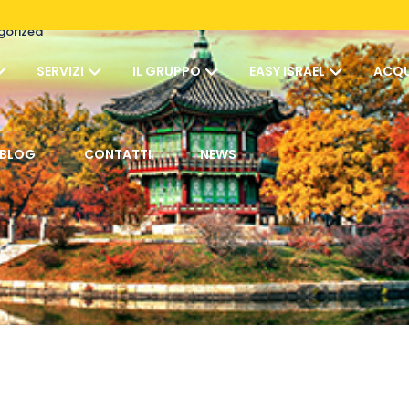
gorized
SERVIZI
IL GRUPPO
EASY ISRAEL
ACQU
BLOG
CONTATTI
NEWS