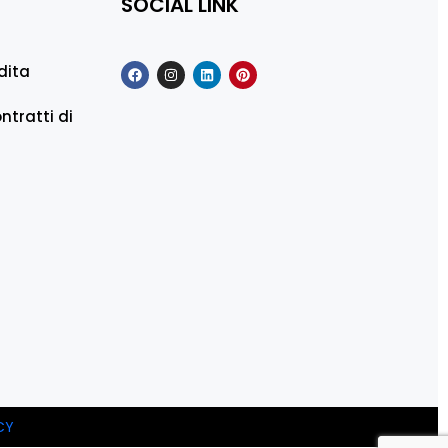
SOCIAL LINK
dita
ntratti di
CY