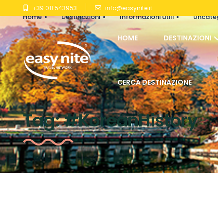
+39 011 543953
info@easynite.it
Home
Destinazioni
Informazioni utili
Uncate
HOME
DESTINAZIONI
CERCA DESTINAZIONE
Tag:
#KoreanHistory