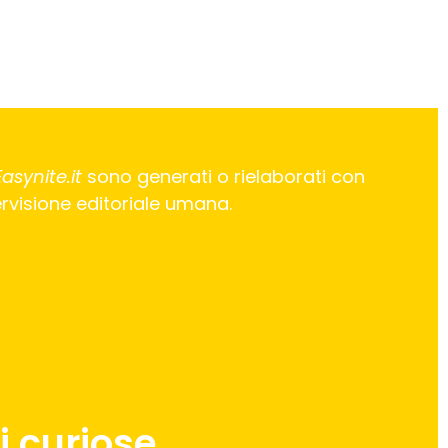
Easynite.it
sono generati o rielaborati con
pervisione editoriale umana.
 curiose.