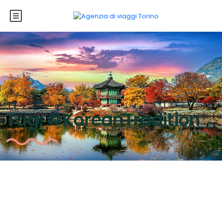
Tag:
#KoreanTradition