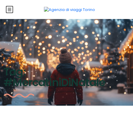
Tag:
#MercatiniDiNatale