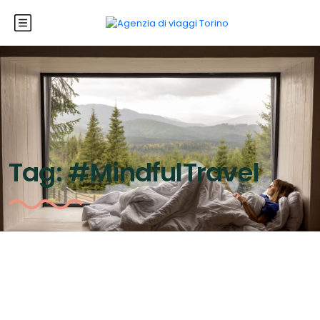
Tag:
#MindfulTravel