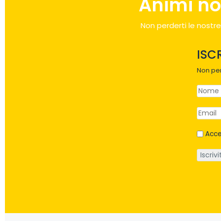
Animi no
Non perderti le nostre
ISC
Non per
Acce