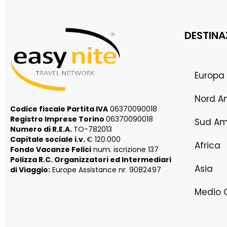
DESTINA
Europa
Nord A
Codice fiscale Partita IVA
06370090018
Registro Imprese Torino
06370090018
Sud Am
Numero di R.E.A.
TO-782013
Capitale sociale i.v.
€ 120.000
Africa
Fondo Vacanze Felici
num. iscrizione 137
Polizza R.C. Organizzatori ed Intermediari
Asia
di Viaggio:
Europe Assistance nr. 9082497
Medio 