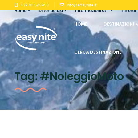
+39 011 543953
info@easynite.it
Home
Di tendenza
Informazioni utili
Itinerari
HOME
DESTINAZIONI
CERCA DESTINAZIONE
Tag:
#NoleggioMoto