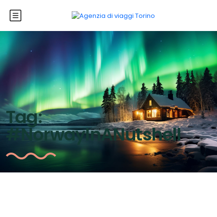
Tag:
#NorwayInANutshell