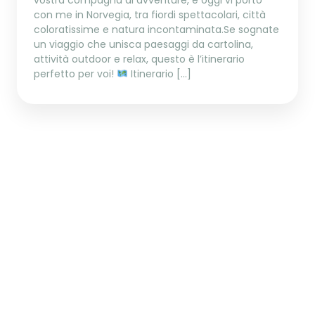
vostra compagna di avventure, e oggi vi porto
con me in Norvegia, tra fiordi spettacolari, città
coloratissime e natura incontaminata.Se sognate
un viaggio che unisca paesaggi da cartolina,
attività outdoor e relax, questo è l’itinerario
perfetto per voi!
Itinerario […]