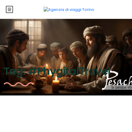
Tag:
#PhygitalTravel