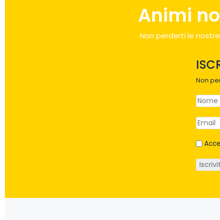
Animi no
Non perderti le nostre
ISC
Non per
Acce