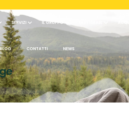
SERVIZI
IL GRUPPO
EASY ISRAEL
ACQU
BLOG
CONTATTI
NEWS
rge