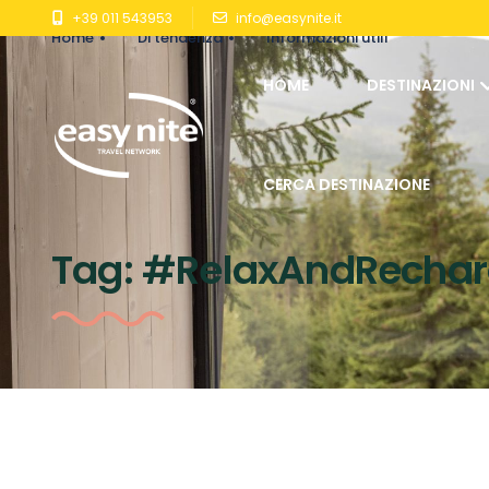
+39 011 543953
info@easynite.it
Home
Di tendenza
Informazioni utili
HOME
DESTINAZIONI
CERCA DESTINAZIONE
Tag:
#RelaxAndRecha