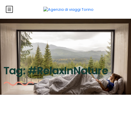
Tag:
#RelaxInNature