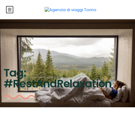
Tag:
#RestAndRelaxation