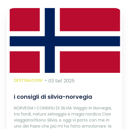
DESTINAZIONI
03 Set 2025
i consigli di silvia-norvegia
NORVEGIA I CONSIGLI DI SILVIA Viaggio in Norvegia,
tra fiordi, natura selvaggia e magia nordica Ciao
viaggiatori!Sono Silvia, e oggi vi porto con me in
uno dei Paesi che più mi ha fatto emozionare: la