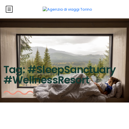
Tag:
#SleepSanctuary
#WellnessResort