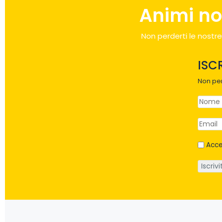
Animi no
Non perderti le nostre
ISC
Non per
Acce