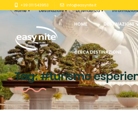
+39 011 543953
info@easynite.it
Home
Destinazioni
Di tendenza
Informazioni 
HOME
DESTINAZIONI
CERCA DESTINAZIONE
Tag:
#turismo esperien