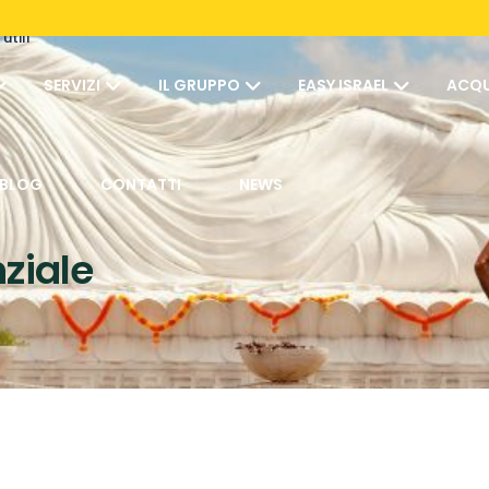
utili
SERVIZI
IL GRUPPO
EASY ISRAEL
ACQU
BLOG
CONTATTI
NEWS
ziale