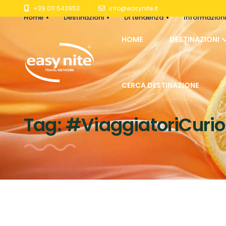
+39 011 543953
info@easynite.it
Home
Destinazioni
Di tendenza
Informazioni 
HOME
DESTINAZIONI
CERCA DESTINAZIONE
Tag:
#ViaggiatoriCurio