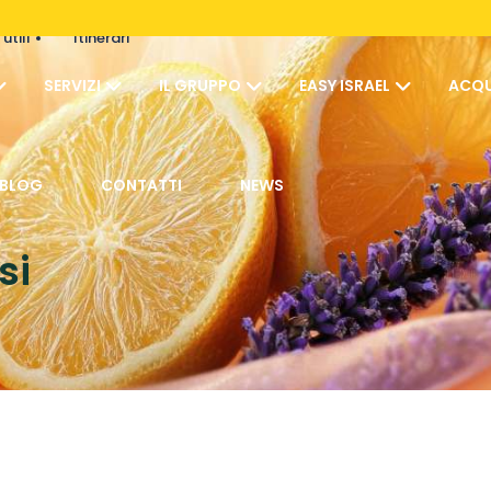
utili
Itinerari
SERVIZI
IL GRUPPO
EASY ISRAEL
ACQU
BLOG
CONTATTI
NEWS
si