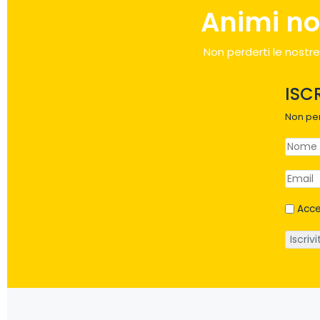
Animi no
Non perderti le nostre
ISC
Non per
Acce