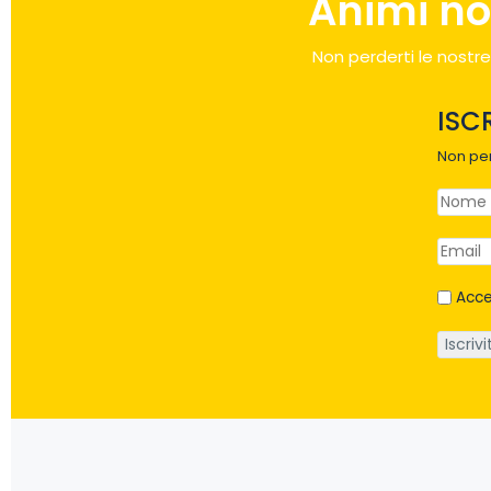
Animi no
Non perderti le nostre
ISC
Non per
Acce