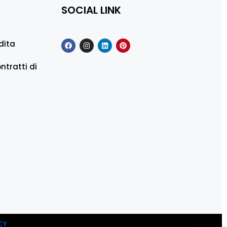
SOCIAL LINK
dita
ntratti di
CY