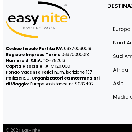
DESTINA
Europa
Nord A
Codice fiscale Partita IVA
06370090018
Registro Imprese Torino
06370090018
Sud Am
Numero di R.E.A.
TO-782013
Capitale sociale i.v.
€ 120.000
Africa
Fondo Vacanze Felici
num. iscrizione 137
Polizza R.C. Organizzatori ed Intermediari
Asia
di Viaggio:
Europe Assistance nr. 9082497
Medio 
© 2024 Easy Nite