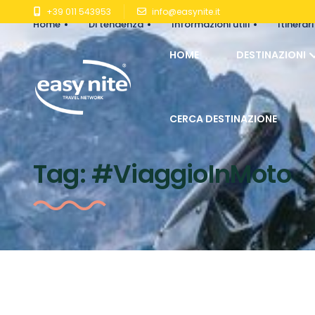
+39 011 543953
info@easynite.it
Home
Di tendenza
Informazioni utili
Itinerari
HOME
DESTINAZIONI
CERCA DESTINAZIONE
Tag:
#ViaggioInMoto