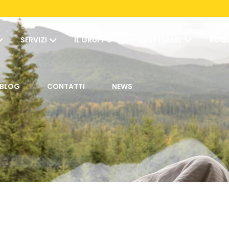
SERVIZI
IL GRUPPO
EASY ISRAEL
ACQU
BLOG
CONTATTI
NEWS