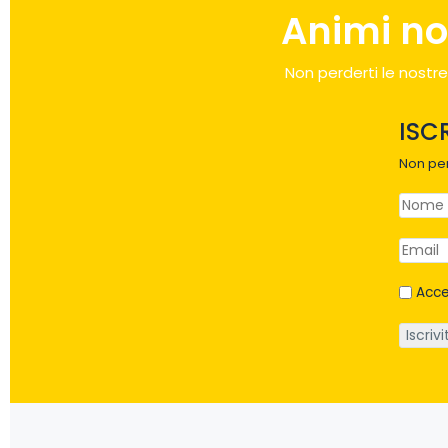
Animi no
Non perderti le nostre
ISC
Non per
Acce