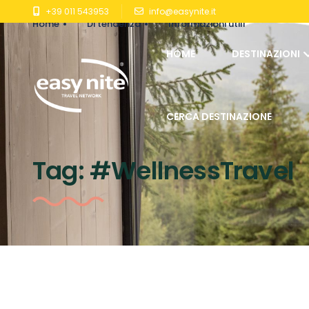
+39 011 543953
info@easynite.it
Home
Di tendenza
Informazioni utili
HOME
DESTINAZIONI
CERCA DESTINAZIONE
Tag:
#WellnessTravel