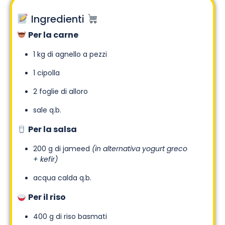
Ingredienti
Per la carne
1 kg di agnello a pezzi
1 cipolla
2 foglie di alloro
sale q.b.
Per la salsa
200 g di jameed
(in alternativa yogurt greco
+ kefir)
acqua calda q.b.
Per il riso
400 g di riso basmati