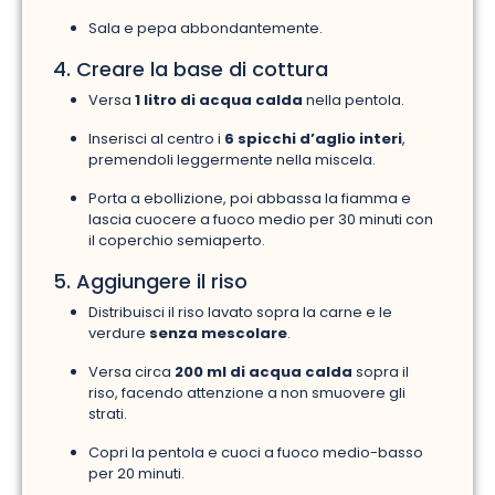
Sala e pepa abbondantemente.
4. Creare la base di cottura
Versa
1 litro di acqua calda
nella pentola.
Inserisci al centro i
6 spicchi d’aglio interi
,
premendoli leggermente nella miscela.
Porta a ebollizione, poi abbassa la fiamma e
lascia cuocere a fuoco medio per 30 minuti con
il coperchio semiaperto.
5. Aggiungere il riso
Distribuisci il riso lavato sopra la carne e le
verdure
senza mescolare
.
Versa circa
200 ml di acqua calda
sopra il
riso, facendo attenzione a non smuovere gli
strati.
Copri la pentola e cuoci a fuoco medio-basso
per 20 minuti.