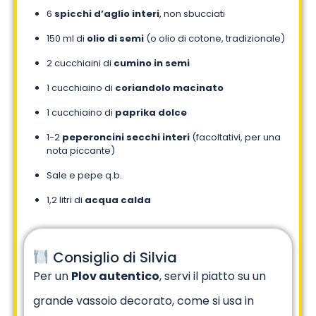
6
spicchi d’aglio interi
, non sbucciati
150 ml di
olio di semi
(o olio di cotone, tradizionale)
2 cucchiaini di
cumino in semi
1 cucchiaino di
coriandolo macinato
1 cucchiaino di
paprika dolce
1-2
peperoncini secchi interi
(facoltativi, per una
nota piccante)
Sale e pepe q.b.
1,2 litri di
acqua calda
Consiglio di Silvia
Per un
Plov autentico
, servi il piatto su un
grande vassoio decorato, come si usa in