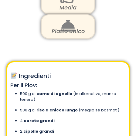
Media
Piatto unico
Ingredienti
Per il Plov:
500 g di
carne di agnello
(in alternativa, manzo
tenero)
500 g di
riso a chicco lungo
(meglio se basmati)
4
carote grandi
2
cipolle grandi