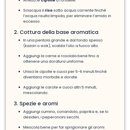
Affetta le
cipolle
a rondelle.
Sciacqua il
riso
sotto acqua corrente finché
l’acqua risulta limpida, per eliminare l’amido in
eccesso.
2. Cottura della base aromatica
In una pentola grande e dal fondo spesso
(
kazan
o wok), scalda l’olio a fuoco alto.
Aggiungi la carne e rosolala bene fino a
ottenere una doratura uniforme.
Unisci le cipolle e cuoci per 5-6 minuti finché
diventano morbide e dorate.
Aggiungi le carote e cuoci altri 5 minuti,
mescolando.
3. Spezie e aromi
Aggiungi cumino, coriandolo, paprika e, se lo
desideri, i peperoncini secchi.
Mescola bene per far sprigionare gli aromi.