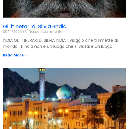
Gli itinerari di Silvia-India
05/11/2025
Nessun commento
INDIA GLI ITINERARI DI SILVIA INDIA Il viaggio che ti rimette al
mondo L’India non è un luogo che si visita: è un luogo
Read More »