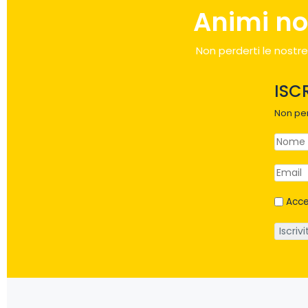
Animi no
Non perderti le nostre
ISC
Non per
Acce