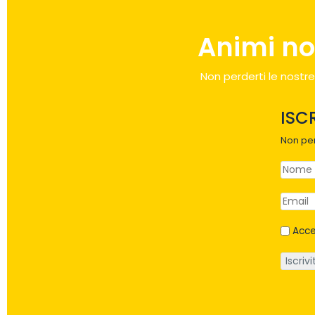
Animi no
Non perderti le nostre
ISC
Non per
Acce