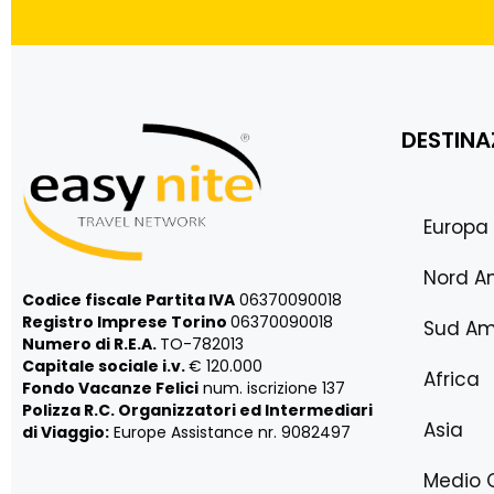
DESTINA
Europa
Nord A
Codice fiscale Partita IVA
06370090018
Registro Imprese Torino
06370090018
Sud Am
Numero di R.E.A.
TO-782013
Capitale sociale i.v.
€ 120.000
Africa
Fondo Vacanze Felici
num. iscrizione 137
Polizza R.C. Organizzatori ed Intermediari
Asia
di Viaggio:
Europe Assistance nr. 9082497
Medio 