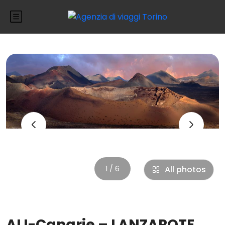
‹
›
1 / 6
All photos
ALI-Canarie – LANZAROTE