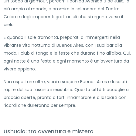
un tocco di glamour, percorri l’iconica Avenida 9 de Julio, la
più ampia al mondo, e ammira lo splendore del Teatro
Colon e degli imponenti grattacieli che si ergono verso il
cielo.
E quando il sole tramonta, preparati a immergerti nella
vibrante vita notturna di Buenos Aires, con i suoi bar alla
moda, i club di tango e le feste che durano fino all’alba. Qui,
ogni notte è una festa e ogni momento è un’avventura da
vivere appieno.
Non aspettare oltre, vieni a scoprire Buenos Aires e lasciati
rapire dal suo fascino irresistibile. Questa città ti accoglie a
braccia aperte, pronta a farti innamorare e a lasciarti con
ricordi che dureranno per sempre.
Ushuaia: tra avventura e mistero