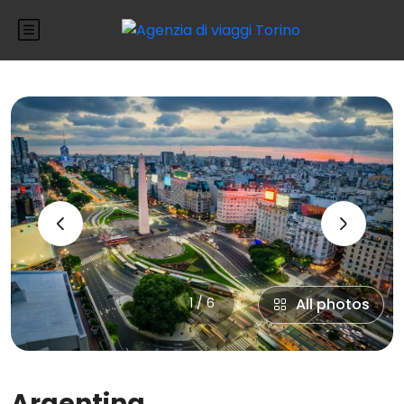
‹
›
1 / 6
All photos
Argentina