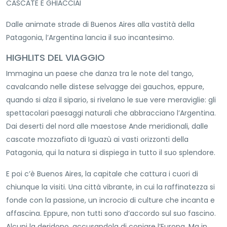
CASCATE E GHIACCIAI
Dalle animate strade di Buenos Aires alla vastità della
Patagonia, l’Argentina lancia il suo incantesimo.
HIGHLITS DEL VIAGGIO
Immagina un paese che danza tra le note del tango,
cavalcando nelle distese selvagge dei gauchos, eppure,
quando si alza il sipario, si rivelano le sue vere meraviglie: gli
spettacolari paesaggi naturali che abbracciano l’Argentina.
Dai deserti del nord alle maestose Ande meridionali, dalle
cascate mozzafiato di Iguazù ai vasti orizzonti della
Patagonia, qui la natura si dispiega in tutto il suo splendore.
E poi c’è Buenos Aires, la capitale che cattura i cuori di
chiunque la visiti. Una città vibrante, in cui la raffinatezza si
fonde con la passione, un incrocio di culture che incanta e
affascina. Eppure, non tutti sono d’accordo sul suo fascino.
Alcuni la deridono, accusandola di copiare l’Europa. Ma in