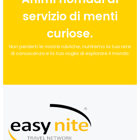
servizio di menti
curiose.
Non perderti le nostre rubriche, nutriremo la tua rete
di conoscenza e la tua voglia di esplorare il mondo.