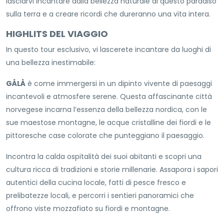
lasciarvi incantare dalla bellezza naturale di questo paradiso
sulla terra e a creare ricordi che dureranno una vita intera.
HIGHLITS DEL VIAGGIO
In questo tour esclusivo, vi lascerete incantare da luoghi di
una bellezza inestimabile:
GÅLÅ
è come immergersi in un dipinto vivente di paesaggi
incantevoli e atmosfere serene. Questa affascinante città
norvegese incarna l’essenza della bellezza nordica, con le
sue maestose montagne, le acque cristalline dei fiordi e le
pittoresche case colorate che punteggiano il paesaggio.
Incontra la calda ospitalità dei suoi abitanti e scopri una
cultura ricca di tradizioni e storie millenarie. Assapora i sapori
autentici della cucina locale, fatti di pesce fresco e
prelibatezze locali, e percorri i sentieri panoramici che
offrono viste mozzafiato su fiordi e montagne.