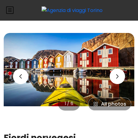
‹
›
1 / 6
All photos
Fiordi norvegesi