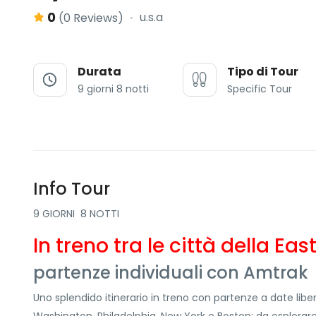
0
u.s.a
(0 Reviews)
Durata
Tipo di Tour
9 giorni 8 notti
Specific Tour
Info Tour
9 GIORNI 8 NOTTI
In treno tra le città della Ea
partenze individuali con Amtrak
Uno splendido itinerario in treno con partenze a date libere
Washington, Philadelphia, New York e Boston: da esplorare