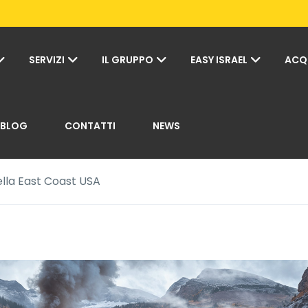
SERVIZI
IL GRUPPO
EASY ISRAEL
ACQ
BLOG
CONTATTI
NEWS
della East Coast USA