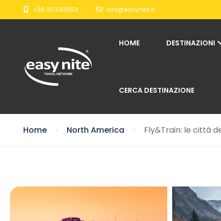
+39 011 543953
info@easynite.it
HOME
DESTINAZIONI
CERCA DESTINAZIONE
Home
North America
Fly&Train: le città 