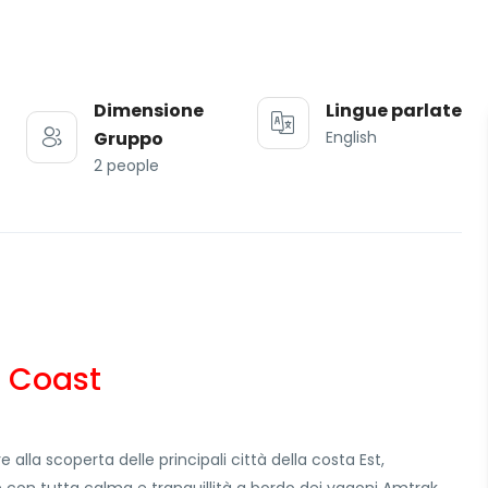
Dimensione
Lingue parlate
Gruppo
English
2 people
st Coast
 alla scoperta delle principali città della costa Est,
 con tutta calma e tranquillità a bordo dei vagoni Amtrak,