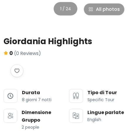
1 / 24
All photos
Giordania Highlights
0
(0 Reviews)
Durata
Tipo di Tour
8 giorni 7 notti
Specific Tour
Dimensione
Lingue parlate
Gruppo
English
2 people