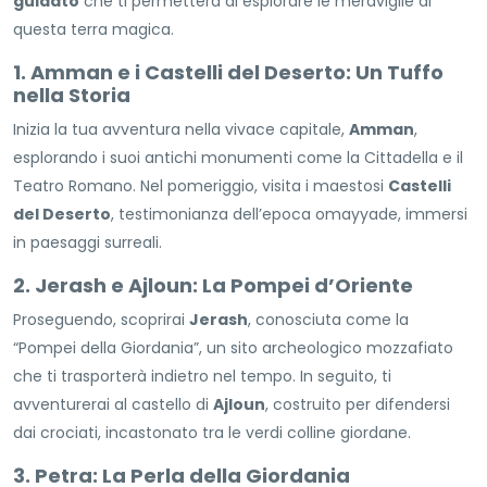
guidato
che ti permetterà di esplorare le meraviglie di
questa terra magica.
1. Amman e i Castelli del Deserto: Un Tuffo
nella Storia
Inizia la tua avventura nella vivace capitale,
Amman
,
esplorando i suoi antichi monumenti come la Cittadella e il
Teatro Romano. Nel pomeriggio, visita i maestosi
Castelli
del Deserto
, testimonianza dell’epoca omayyade, immersi
in paesaggi surreali.
2. Jerash e Ajloun: La Pompei d’Oriente
Proseguendo, scoprirai
Jerash
, conosciuta come la
“Pompei della Giordania”, un sito archeologico mozzafiato
che ti trasporterà indietro nel tempo. In seguito, ti
avventurerai al castello di
Ajloun
, costruito per difendersi
dai crociati, incastonato tra le verdi colline giordane.
3. Petra: La Perla della Giordania