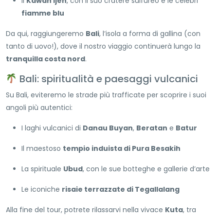
Il
Kawah Ijen
, con il suo cratere sulfureo e le celebri
fiamme blu
Da qui, raggiungeremo
Bali
, l’isola a forma di gallina (con
tanto di uovo!), dove il nostro viaggio continuerà lungo la
tranquilla costa nord
.
Bali: spiritualità e paesaggi vulcanici
Su Bali, eviteremo le strade più trafficate per scoprire i suoi
angoli più autentici:
I laghi vulcanici di
Danau Buyan
,
Beratan
e
Batur
Il maestoso
tempio induista di Pura Besakih
La spirituale
Ubud
, con le sue botteghe e gallerie d’arte
Le iconiche
risaie terrazzate di Tegallalang
Alla fine del tour, potrete rilassarvi nella vivace
Kuta
, tra