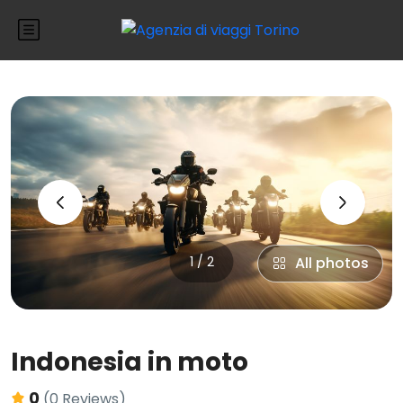
‹
›
1 / 2
All photos
Indonesia in moto
0
(0 Reviews)