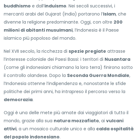
buddhismo
e dall’
induismo
. Nei secoli successivi, i
mercanti arabi del Gujarat (India) portarono l’
Islam
, che
divenne la religione predominante. Oggi, con oltre
200
milioni di abitanti musulmani
, l’Indonesia è il Paese
islamico più popoloso del mondo.
Nel XVII secolo, la ricchezza di
spezie pregiate
attrasse
l’interesse coloniale dei Paesi Bassi: i territori di
Nusantara
(come gli indonesiani chiamano la loro terra) finirono sotto
il controllo olandese. Dopo la
Seconda Guerra Mondiale
,
l’Indonesia ottenne l’indipendenza e, nonostante le sfide
politiche dei primi anni, ha intrapreso il percorso verso la
democrazia
.
Oggi è una delle mete più amate dai viaggiatori di tutto il
mondo, grazie alla sua
natura mozzafiato
, ai
vulcani
attivi
, a un mosaico culturale unico e alla
calda ospitalità
del popolo indonesiano
.