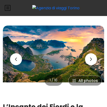
‹
›
1 / 10
All photos
L’Incanto dei Fiordi e la