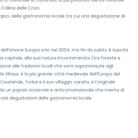
l Parco nazionale di Curlandia, la più preziosa riserva naturale
Collina delle Croci.
pici, della gastronomia locale tra cui una degustazione di
 dell’Unione Europa solo nel 2004, ma fin da subito è riuscita
 sua capitale, alla sua natura incontaminata (tra foreste e
one alle tradizioni locali che sono sopravvissute agli
le Vilnius, è la più grande città medievale dell’Europa del
ourlande, Torkai e il suo villaggio caraita, e l’originale
to da un popolo socievole e anticonvenzionale che merita di
ose degustazioni della gastronomia locale.