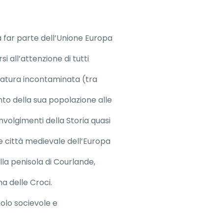
a far parte dell’Unione Europa
i all’attenzione di tutti
a natura incontaminata (tra
to della sua popolazione alle
nvolgimenti della Storia quasi
nde città medievale dell’Europa
lla penisola di Courlande,
ina delle Croci.
polo socievole e