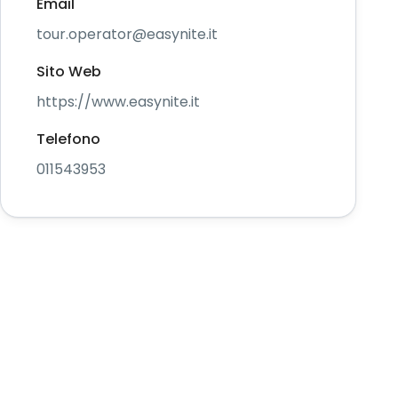
Email
tour.operator@easynite.it
Sito Web
https://www.easynite.it
Telefono
011543953