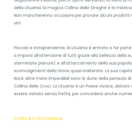
degusterete il kibinai, piatto tipico dei karaiti; la visita a
della Lituania; la magica Collina delle Streghe e la mistica 
Non mancherenno occasioni per provare alcuni prodotti ti
vini.
Piccola e intraprendente, la Lituania è entrata a far parte
a imporsi all’attenzione di tutti grazie alla bellezza della
sterminate pianure) e all’attaccamento della sua popolazi
sconvolgimenti della Storia quasi inalterate. La sua capita
Nord. Altre mete imperdibili sono le dune della penisola di C
Collina delle Croci. La Lituania è un Paese vivace, abita
essere visitato senza fretta, per concedersi anche numer
SCARICA IL PROGRAMMA