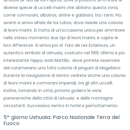
arrivare all’ Isla de los Pájaros, dove si possono ammirare le
diverse specie di uccelli marini che abitano questa zona,
come cormorani, albatros, anitre e gabbiani, tra i tanti. Più
avanti si arriva all’Isla de los Lobos, dove risiede una colonia
di leoni marini. Si tratta di un’occasione unica per ammirare
nello stesso momento due tipi di leoni marini, e capire le
loro differenze. Si arriva poi al Faro de Les Eclaireurs, un
autentico simbolo di Ushuaia, costruito nel 1919. Ultima e più
interessante tappa, isola Martillo, dove potrete osservare
dal catamarano una folta colonia di pinguini di Magellano.
Durante la navigazione di rientro vedrete anche una colonia
di leoni marini e cormorani imperiali, tra gli altri uccelli.
Inoltre, tornando in città, potrete godervi le viste
panoramiche della città di Ushuaia e delle montagne
circostanti. Successivo rientro in hotel e pernottamento.
5° giorno Ushuaia: Parco Nazionale Terra del
Fuoco