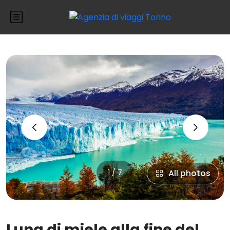
‹
›
1 / 7
All photos
Luna di miele alla fine del