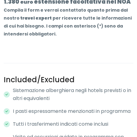
1.380
estensione facoltativa nel NOA
euro
Compila il form e verrai contattato quanto prima dal
nostro
travel expert
per ricevere tutte le informazioni
di cui hai bisogno. I campi con asterisco (*) sono da
intendersi obbligatori.
Included/Excluded
Sistemazione alberghiera negli hotels previsti o in
altri equivalenti
I pasti espressamente menzionati in programma
Tutti i trasferimenti indicati come inclusi
Visite ed escursioni guidate in programma con