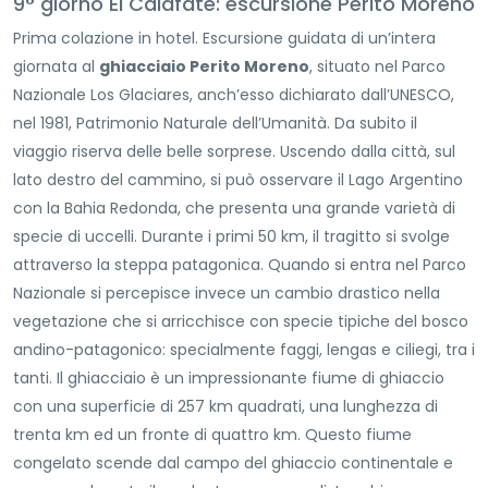
9° giorno El Calafate: escursione Perito Moreno
Prima colazione in hotel. Escursione guidata di un’intera
giornata al
ghiacciaio Perito Moreno
, situato nel Parco
Nazionale Los Glaciares, anch’esso dichiarato dall’UNESCO,
nel 1981, Patrimonio Naturale dell’Umanità. Da subito il
viaggio riserva delle belle sorprese. Uscendo dalla città, sul
lato destro del cammino, si può osservare il Lago Argentino
con la Bahia Redonda, che presenta una grande varietà di
specie di uccelli. Durante i primi 50 km, il tragitto si svolge
attraverso la steppa patagonica. Quando si entra nel Parco
Nazionale si percepisce invece un cambio drastico nella
vegetazione che si arricchisce con specie tipiche del bosco
andino-patagonico: specialmente faggi, lengas e ciliegi, tra i
tanti. Il ghiacciaio è un impressionante fiume di ghiaccio
con una superficie di 257 km quadrati, una lunghezza di
trenta km ed un fronte di quattro km. Questo fiume
congelato scende dal campo del ghiaccio continentale e