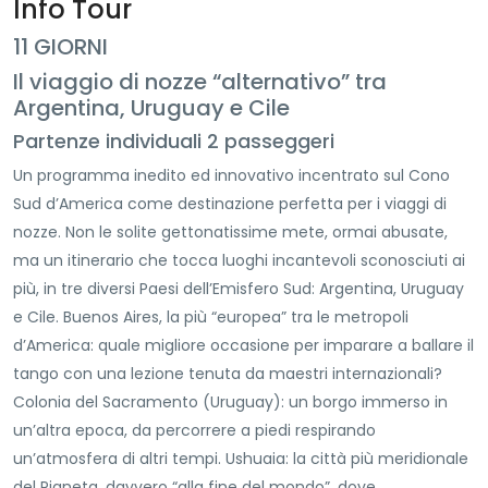
Info Tour
11 GIORNI
Il viaggio di nozze “alternativo” tra
Argentina, Uruguay e Cile
Partenze individuali 2 passeggeri
Un programma inedito ed innovativo incentrato sul Cono
Sud d’America come destinazione perfetta per i viaggi di
nozze. Non le solite gettonatissime mete, ormai abusate,
ma un itinerario che tocca luoghi incantevoli sconosciuti ai
più, in tre diversi Paesi dell’Emisfero Sud: Argentina, Uruguay
e Cile. Buenos Aires, la più “europea” tra le metropoli
d’America: quale migliore occasione per imparare a ballare il
tango con una lezione tenuta da maestri internazionali?
Colonia del Sacramento (Uruguay): un borgo immerso in
un’altra epoca, da percorrere a piedi respirando
un’atmosfera di altri tempi. Ushuaia: la città più meridionale
del Pianeta, davvero “alla fine del mondo”, dove