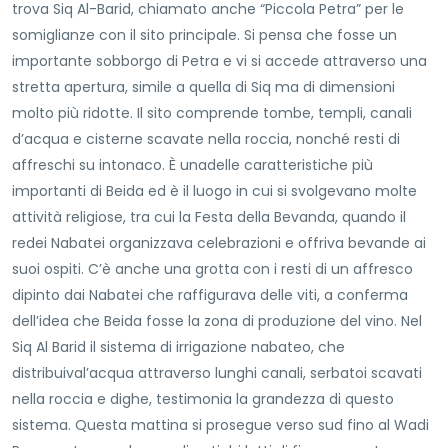
trova Siq Al-Barid, chiamato anche “Piccola Petra” per le
somiglianze con il sito principale. Si pensa che fosse un
importante sobborgo di Petra e vi si accede attraverso una
stretta apertura, simile a quella di Siq ma di dimensioni
molto più ridotte. Il sito comprende tombe, templi, canali
d’acqua e cisterne scavate nella roccia, nonché resti di
affreschi su intonaco. È unadelle caratteristiche più
importanti di Beida ed è il luogo in cui si svolgevano molte
attività religiose, tra cui la Festa della Bevanda, quando il
redei Nabatei organizzava celebrazioni e offriva bevande ai
suoi ospiti. C’è anche una grotta con i resti di un affresco
dipinto dai Nabatei che raffigurava delle viti, a conferma
dell’idea che Beida fosse la zona di produzione del vino. Nel
Siq Al Barid il sistema di irrigazione nabateo, che
distribuival’acqua attraverso lunghi canali, serbatoi scavati
nella roccia e dighe, testimonia la grandezza di questo
sistema. Questa mattina si prosegue verso sud fino al Wadi