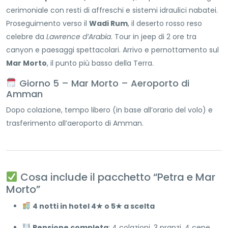
cerimoniale con resti di affreschi e sistemi idraulici nabatei.
Proseguimento verso il
Wadi Rum
, il deserto rosso reso
celebre da
Lawrence d’Arabia
. Tour in jeep di 2 ore tra
canyon e paesaggi spettacolari. Arrivo e pernottamento sul
Mar Morto
, il punto più basso della Terra.
Giorno 5 – Mar Morto – Aeroporto di
Amman
Dopo colazione, tempo libero (in base all’orario del volo) e
trasferimento all’aeroporto di Amman.
Cosa include il pacchetto “Petra e Mar
Morto”
4 notti in hotel 4★ o 5★ a scelta
Pensione completa
: 4 colazioni, 3 pranzi, 4 cene