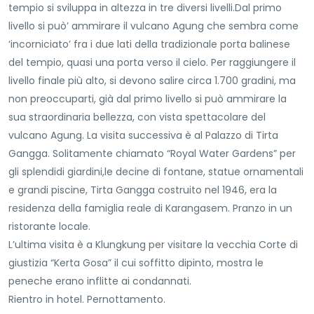
tempio si sviluppa in altezza in tre diversi livelli.Dal primo
livello si può’ ammirare il vulcano Agung che sembra come
‘incorniciato’ fra i due lati della tradizionale porta balinese
del tempio, quasi una porta verso il cielo. Per raggiungere il
livello finale più alto, si devono salire circa 1.700 gradini, ma
non preoccuparti, già dal primo livello si può ammirare la
sua straordinaria bellezza, con vista spettacolare del
vulcano Agung. La visita successiva è al Palazzo di Tirta
Gangga. Solitamente chiamato “Royal Water Gardens” per
gli splendidi giardini,le decine di fontane, statue ornamentali
e grandi piscine, Tirta Gangga costruito nel 1946, era la
residenza della famiglia reale di Karangasem. Pranzo in un
ristorante locale.
L’ultima visita è a Klungkung per visitare la vecchia Corte di
giustizia “Kerta Gosa” il cui soffitto dipinto, mostra le
peneche erano inflitte ai condannati.
Rientro in hotel. Pernottamento.