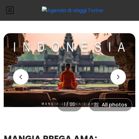
‹
›
1 / 20
All photos
MANGIA PREGA AMA: