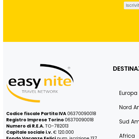
DESTINA
Europa
Nord A
Codice fiscale Partita IVA
06370090018
Registro Imprese Torino
06370090018
Sud Am
Numero di R.E.A.
TO-782013
Capitale sociale i.v.
€ 120.000
Africa
Fondo Vacanze Felici
num. iscrizione 137