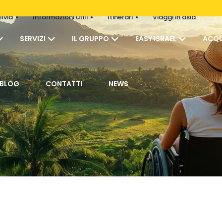
ilvia
Informazioni utili
Itinerari
Viaggi in asia
SERVIZI
IL GRUPPO
EASY ISRAEL
ACQU
BLOG
CONTATTI
NEWS