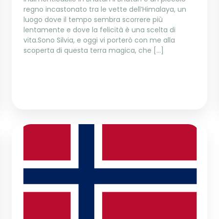
regno incastonato tra le vette dell’Himalaya, un
luogo dove il tempo sembra scorrere più
lentamente e dove la felicità è una scelta di
vita.Sono Silvia, e oggi vi porterò con me alla
scoperta di questa terra magica, che […]