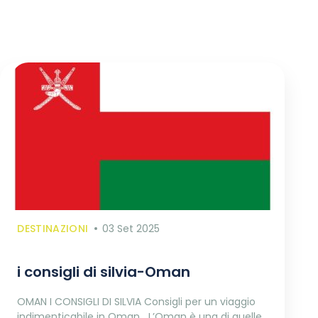
DESTINAZIONI
03 Set 2025
i consigli di silvia-Oman
OMAN I CONSIGLI DI SILVIA Consigli per un viaggio
indimenticabile in Oman L’Oman è una di quelle