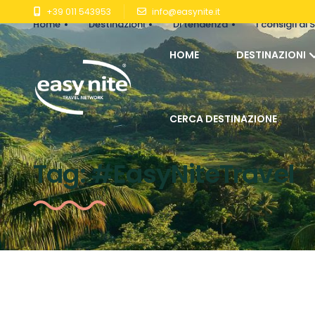
+39 011 543953
info@easynite.it
Home
Destinazioni
Di tendenza
I consigli di S
HOME
DESTINAZIONI
CERCA DESTINAZIONE
Tag:
#EasyNiteTravel