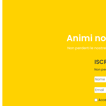
Animi no
Non perderti le nostre
ISC
Non per
Acce