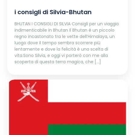
i consigli di Silvia-Bhutan
BHUTAN I CONSIGLI DI SILVIA Consigli per un viaggio
indimenticabile in Bhutan Il Bhutan è un piccolo
regno incastonato tra le vette dell’Himalaya, un
luogo dove il tempo sembra scorrere più
lentamente e dove la felicità è una scelta di
vita.Sono Silvia, e oggi vi porterò con me alla
scoperta di questa terra magica, che […]