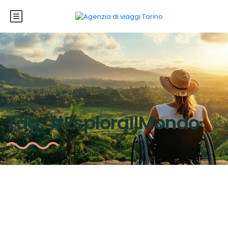
Tag:
#EsploraIlMondo