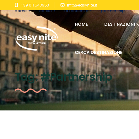
+39 011 543953
info@easynite.it
Home
calcio
Di tendenza
partnership
HOME
DESTINAZIONI
CERCA DESTINAZIONE
Tag:
#Partnership