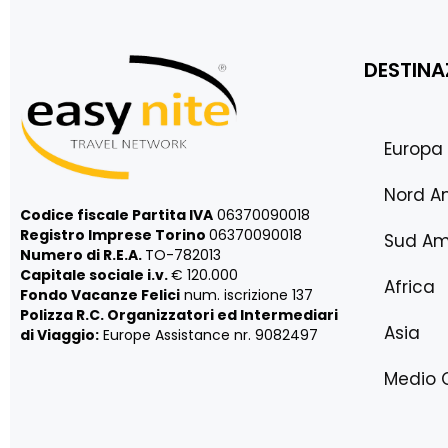
DESTINA
Europa
Nord A
Codice fiscale Partita IVA
06370090018
Registro Imprese Torino
06370090018
Sud Am
Numero di R.E.A.
TO-782013
Capitale sociale i.v.
€ 120.000
Africa
Fondo Vacanze Felici
num. iscrizione 137
Polizza R.C. Organizzatori ed Intermediari
Asia
di Viaggio:
Europe Assistance nr. 9082497
Medio 