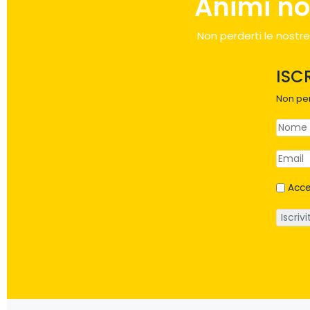
Animi no
Non perderti le nostre
ISC
Non per
Acce