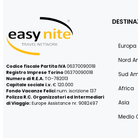
DESTINA
Europa
Nord A
Codice fiscale Partita IVA
06370090018
Registro Imprese Torino
06370090018
Sud Am
Numero di R.E.A.
TO-782013
Capitale sociale i.v.
€ 120.000
Africa
Fondo Vacanze Felici
num. iscrizione 137
Polizza R.C. Organizzatori ed Intermediari
Asia
di Viaggio:
Europe Assistance nr. 9082497
Medio 