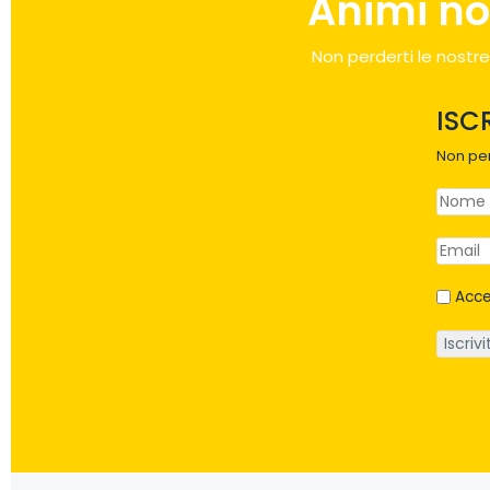
Animi no
Non perderti le nostre
ISC
Non per
Acce