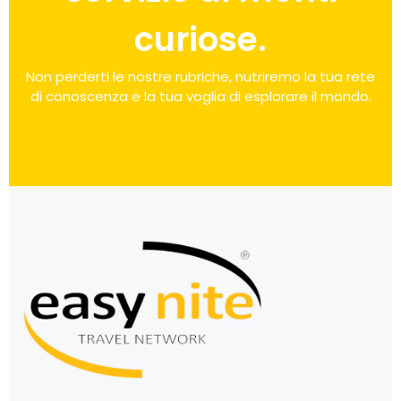
curiose.
Non perderti le nostre rubriche, nutriremo la tua rete
di conoscenza e la tua voglia di esplorare il mondo.