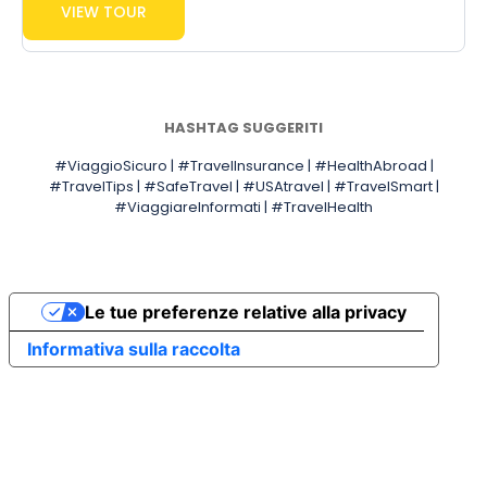
VIEW TOUR
HASHTAG SUGGERITI
#ViaggioSicuro | #TravelInsurance | #HealthAbroad |
#TravelTips | #SafeTravel | #USAtravel | #TravelSmart |
#ViaggiareInformati | #TravelHealth
Le tue preferenze relative alla privacy
Informativa sulla raccolta