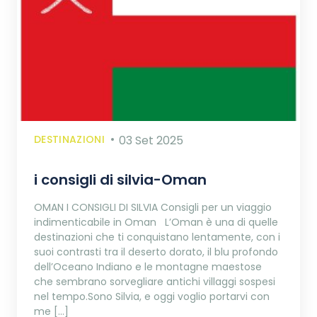
DESTINAZIONI
03 Set 2025
i consigli di silvia-Oman
OMAN I CONSIGLI DI SILVIA Consigli per un viaggio
indimenticabile in Oman L’Oman è una di quelle
destinazioni che ti conquistano lentamente, con i
suoi contrasti tra il deserto dorato, il blu profondo
dell’Oceano Indiano e le montagne maestose
che sembrano sorvegliare antichi villaggi sospesi
nel tempo.Sono Silvia, e oggi voglio portarvi con
me […]