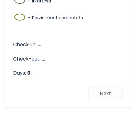
09
-
In attesa
·
09
-
Parzialmente prenotato
Check-in:
...
Check-out:
...
Days:
0
Next